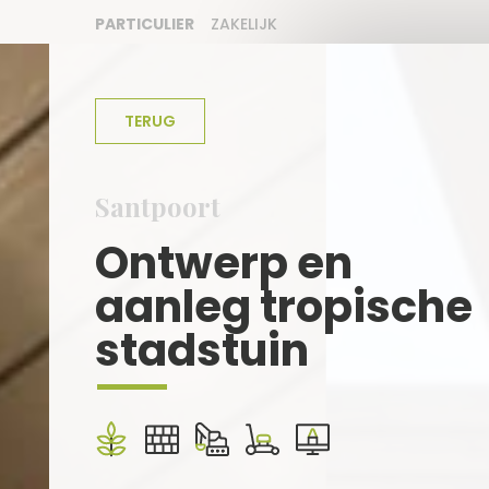
PARTICULIER
ZAKELIJK
TERUG
Santpoort
Ontwerp en
aanleg tropische
stadstuin