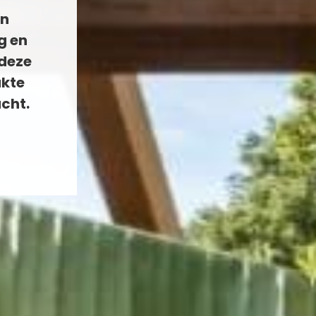
en
g en
 deze
akte
cht.