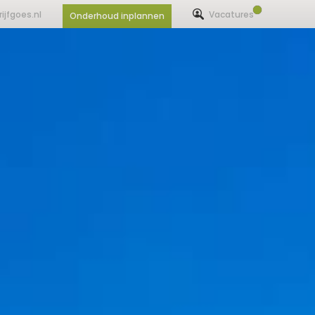
ijfgoes.nl
Vacatures
Onderhoud inplannen