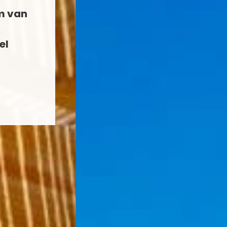
um van
el